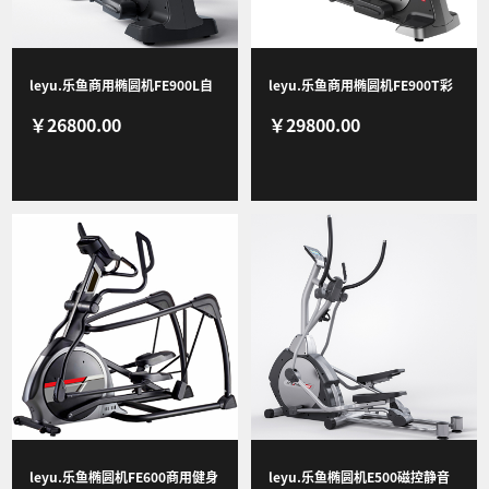
新闻资讯
leyu.乐鱼商用椭圆机FE900L自
leyu.乐鱼商用椭圆机FE900T彩
￥26800.00
￥29800.00
发电健身房专用多功能健身器材
屏款家用商用专业室内有氧健身
漫步机
器材
联系我们
leyu.乐鱼椭圆机FE600商用健身
leyu.乐鱼椭圆机E500磁控静音