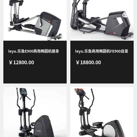
视频
leyu.乐鱼E900商用椭圆机健身
leyu.乐鱼商用椭圆机FE900自发
￥12800.00
￥18800.00
房专用 商用自发电椭圆机
电健身房专用多功能健身器材漫
步机 FE900椭圆机