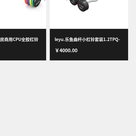
健身房商用CPU全胶杠铃
leyu.乐鱼曲杆小杠铃套装1.2TPQ-
￥4000.00
200kg杠铃片+框形
100KG(10-15-20-25-30)