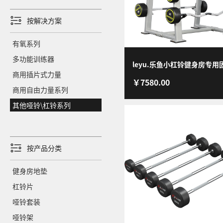
按解决方案
有氧系列
多功能训练器
leyu.乐鱼小杠铃健身房专用
商用插片式力量
￥7580.00
铃套装1.2M直杆曲杆 套装（5-
商用自由力量系列
15-20-25KG）
其他哑铃\杠铃系列
按产品分类
健身房地垫
杠铃片
哑铃套装
哑铃架