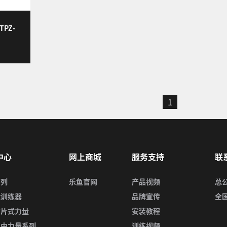
PZ-
1
中心
网上商城
服务支持
联
系列
乐鱼官网
产品视频
总
能训练器
品牌宣传
全国
插片式力量
安装教程
自由力量系列
训练视频