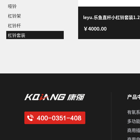
哑铃
杠铃架
leyu.乐鱼直杆小杠铃套装1.2T
杠铃杆
￥4000.00
100KG(10-15-20-25-30)
杠铃套装
产品
有氧
多功
商用
商用