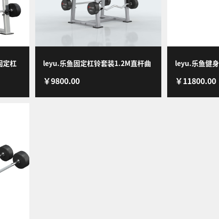
固定杠
leyu.乐鱼固定杠铃套装1.2M直杆曲
leyu.乐鱼
￥9800.00
￥11800.00
10-
杆套装PEV杠铃健身房专用
片六边形框形杆
杆(套装)