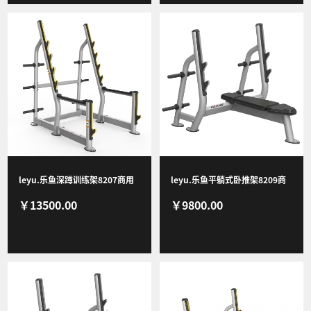
leyu.乐鱼深蹲训练架8207商用
leyu.乐鱼平躺式卧推架8209商
￥13500.00
￥9800.00
健身器材健身房团购综合训练器
用健身器材健身房团购综合训练
器