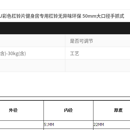
PU彩色杠铃片健身房专用杠铃无异味环保 50mm大口径手抓式
是否可调节
含)-30kg(含)
工艺